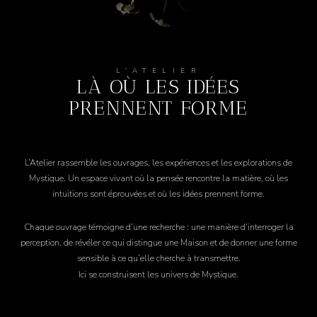
L’ATELIER​
LÀ OÙ LES IDÉES
PRENNENT FORME
L’Atelier rassemble les ouvrages, les expériences et les explorations de
Mystique. Un espace vivant où la pensée rencontre la matière, où les
intuitions sont éprouvées et où les idées prennent forme.
Chaque ouvrage témoigne d’une recherche : une manière d’interroger la
perception, de révéler ce qui distingue une Maison et de donner une forme
sensible à ce qu’elle cherche à transmettre.
Ici se construisent les univers de Mystique.